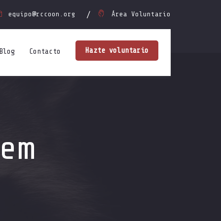
equipo@rccoon.org
Área Voluntario
Hazte voluntario
Blog
Contacto
em