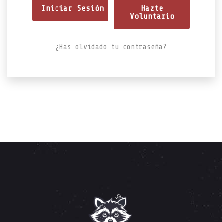
Hazte
Voluntario
¿Has olvidado tu contraseña?