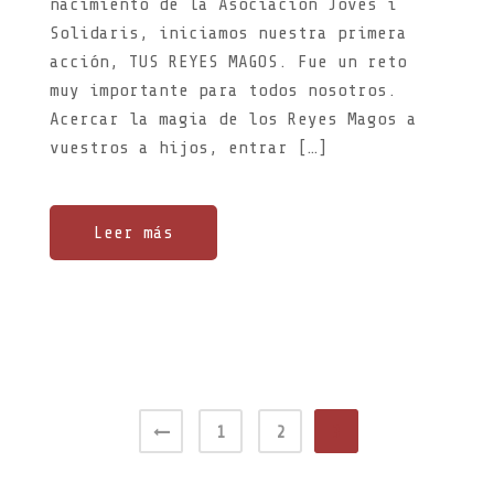
nacimiento de la Asociación Joves i
Solidaris, iniciamos nuestra primera
acción, TUS REYES MAGOS. Fue un reto
muy importante para todos nosotros.
Acercar la magia de los Reyes Magos a
vuestros a hijos, entrar […]
Leer más
Paginación
1
2
3
de