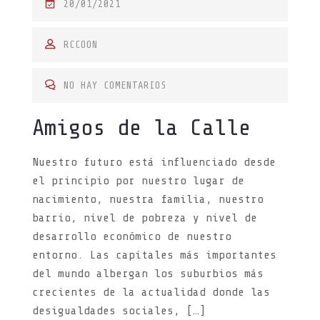
P
20/01/2021
O
S
RCCOON
T
E
NO HAY COMENTARIOS
D
Amigos de la Calle
O
N
Nuestro futuro está influenciado desde
el principio por nuestro lugar de
nacimiento, nuestra familia, nuestro
barrio, nivel de pobreza y nivel de
desarrollo económico de nuestro
entorno. Las capitales más importantes
del mundo albergan los suburbios más
crecientes de la actualidad donde las
desigualdades sociales, […]