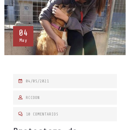
04
May
P
04/05/2021
O
S
RCCOON
T
E
10 COMENTARIOS
D
O