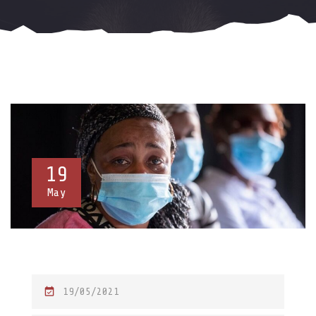
19
May
P
19/05/2021
O