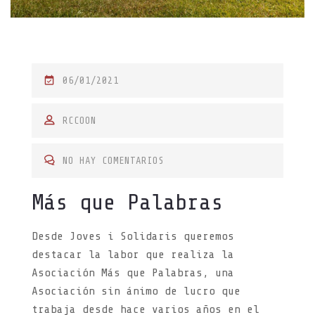
P
06/01/2021
O
S
RCCOON
T
E
NO HAY COMENTARIOS
D
Más que Palabras
O
N
Desde Joves i Solidaris queremos
destacar la labor que realiza la
Asociación Más que Palabras, una
Asociación sin ánimo de lucro que
trabaja desde hace varios años en el