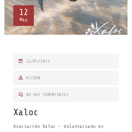
12
May
P
12/05/2021
O
S
RCCOON
T
E
NO HAY COMENTARIOS
D
Xaloc
O
N
Asociación Xaloc – Voluntariado en