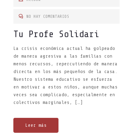
T
E
NO HAY COMENTARIOS
D
Tu Profe Solidari
O
N
La crisis económica actual ha golpeado
de manera agresiva a las familias con
menos recursos, repercutiendo de manera
directa en los más pequeños de la casa.
Nuestro sistema educativo se esfuerza
en motivar a estos niños, aunque muchas
veces sea complicado, especialmente en
colectivos marginales, […]
Leer más