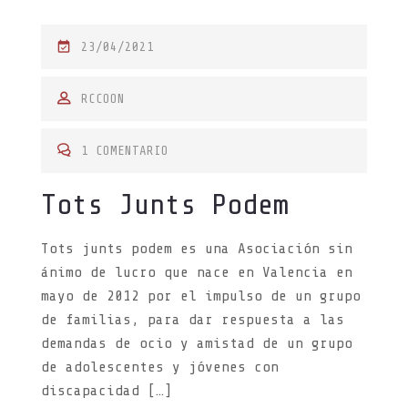
P
23/04/2021
O
S
RCCOON
T
E
1 COMENTARIO
D
Tots Junts Podem
O
N
Tots junts podem es una Asociación sin
ánimo de lucro que nace en Valencia en
mayo de 2012 por el impulso de un grupo
de familias, para dar respuesta a las
demandas de ocio y amistad de un grupo
de adolescentes y jóvenes con
discapacidad […]