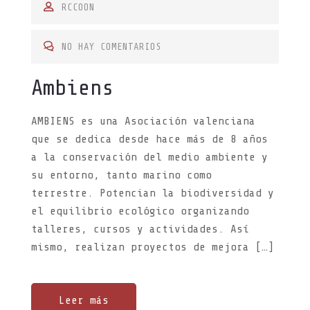
S
RCCOON
T
E
NO HAY COMENTARIOS
D
Ambiens
O
N
AMBIENS es una Asociación valenciana
que se dedica desde hace más de 8 años
a la conservación del medio ambiente y
su entorno, tanto marino como
terrestre. Potencian la biodiversidad y
el equilibrio ecológico organizando
talleres, cursos y actividades. Así
mismo, realizan proyectos de mejora […]
Leer más