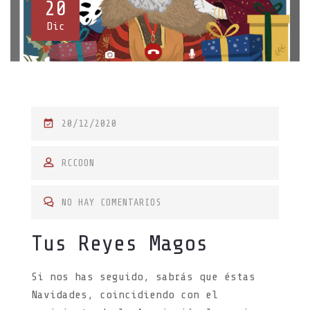
20
Dic
P
20/12/2020
O
S
RCCOON
T
E
NO HAY COMENTARIOS
D
Tus Reyes Magos
O
N
Si nos has seguido, sabrás que éstas
Navidades, coincidiendo con el