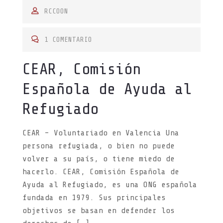
S
RCCOON
T
E
1 COMENTARIO
D
CEAR, Comisión
O
N
Española de Ayuda al
Refugiado
CEAR – Voluntariado en Valencia Una
persona refugiada, o bien no puede
volver a su país, o tiene miedo de
hacerlo. CEAR, Comisión Española de
Ayuda al Refugiado, es una ONG española
fundada en 1979. Sus principales
objetivos se basan en defender los