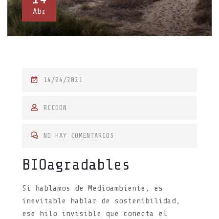
Abr
P
14/04/2021
O
S
RCCOON
T
E
NO HAY COMENTARIOS
D
BIOagradables
O
N
Si hablamos de Medioambiente, es
inevitable hablar de sostenibilidad,
ese hilo invisible que conecta el